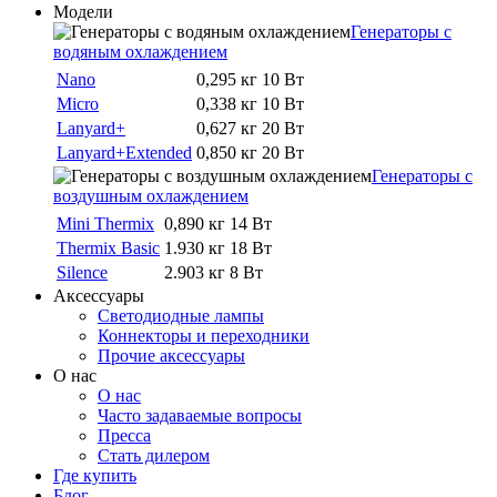
Модели
Генераторы с
водяным охлаждением
Nano
0,295 кг
10 Вт
Micro
0,338 кг
10 Вт
Lanyard+
0,627 кг
20 Вт
Lanyard+Extended
0,850 кг
20 Вт
Генераторы с
воздушным охлаждением
Mini Thermix
0,890 кг
14 Вт
Thermix Basic
1.930 кг
18 Вт
Silence
2.903 кг
8 Вт
Аксессуары
Светодиодные лампы
Коннекторы и переходники
Прочие аксессуары
О нас
О нас
Часто задаваемые вопросы
Пресса
Стать дилером
Где купить
Блог